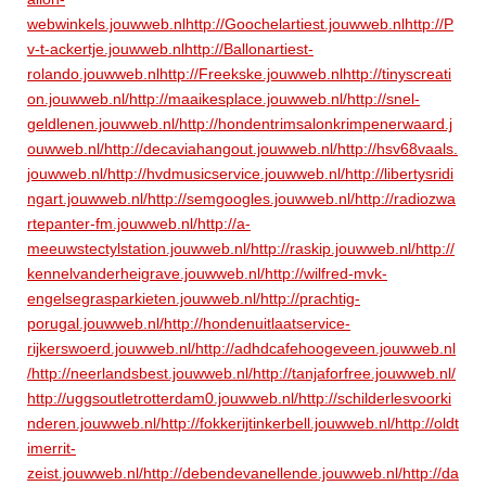
webwinkels.jouwweb.nl
http://Goochelartiest.jouwweb.nl
http://P
v-t-ackertje.jouwweb.nl
http://Ballonartiest-
rolando.jouwweb.nl
http://Freekske.jouwweb.nl
http://tinyscreati
on.jouwweb.nl/
http://maaikesplace.jouwweb.nl/
http://snel-
geldlenen.jouwweb.nl/
http://hondentrimsalonkrimpenerwaard.j
ouwweb.nl/
http://decaviahangout.jouwweb.nl/
http://hsv68vaals.
jouwweb.nl/
http://hvdmusicservice.jouwweb.nl/
http://libertysridi
ngart.jouwweb.nl/
http://semgoogles.jouwweb.nl/
http://radiozwa
rtepanter-fm.jouwweb.nl/
http://a-
meeuwstectylstation.jouwweb.nl/
http://raskip.jouwweb.nl/
http://
kennelvanderheigrave.jouwweb.nl/
http://wilfred-mvk-
engelsegrasparkieten.jouwweb.nl/
http://prachtig-
porugal.jouwweb.nl/
http://hondenuitlaatservice-
rijkerswoerd.jouwweb.nl/
http://adhdcafehoogeveen.jouwweb.nl
/
http://neerlandsbest.jouwweb.nl/
http://tanjaforfree.jouwweb.nl/
http://uggsoutletrotterdam0.jouwweb.nl/
http://schilderlesvoorki
nderen.jouwweb.nl/
http://fokkerijtinkerbell.jouwweb.nl/
http://oldt
imerrit-
zeist.jouwweb.nl/
http://debendevanellende.jouwweb.nl/
http://da